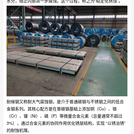
水分，阻止内部进一步腐蚀。这个过程，称之为“稳定化锈蚀”。
耐候钢又称耐大气腐蚀钢，是介于普通碳钢与不锈钢之间的低合
金钢系列。其核心配方是在普碳钢基础上添加铜（Cu）、铬
（Cr）、镍（Ni）、磷（P）等微量合金元素（总量通常不超过
3%），通过合金元素的协同作用优化锈层结构，实现 “以锈治锈”
的耐蚀机理。​