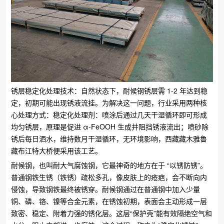
锈层稳定化处理技术：自然状态下，耐候钢锈层需 1-2 年达到稳
定，初期可能出现锈液流挂。为解决这一问题，行业采用两种核
心处理方式：​稳定化处理剂：喷涂后通过几天干湿循环即可形成
均匀锈层，原理是促进 α-FeOOH 生成并阻挡锈液流出；​喷砂除
锈后每日洒水，维持数月干湿循环，无环境影响，西藏藏木雅鲁
藏布江特大桥便采用该工艺。
耐候钢，也叫耐大气腐蚀钢，它最神奇的地方在于 “以锈防锈”。
普通钢铁生锈（铁锈）疏松多孔，像皮肤上的疮疤，会不断向内
侵蚀，导致钢铁最终被锈穿。耐候钢通过在普通钢中加入少量
铜、磷、铬、镍等合金元素，在锈蚀初期，表面会主动形成一层
致密、稳定、附着力强的锈化层。这层“保护壳”能有效隔绝空气和