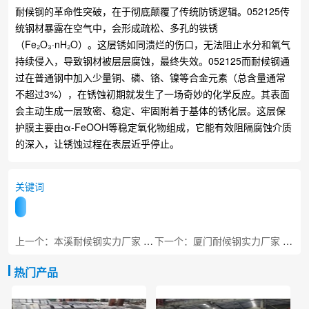
耐候钢的革命性突破，在于彻底颠覆了传统防锈逻辑。052125传
统钢材暴露在空气中，会形成疏松、多孔的铁锈
（Fe₂O₃·nH₂O）。这层锈如同溃烂的伤口，无法阻止水分和氧气
持续侵入，导致钢材被层层腐蚀，最终失效。052125而耐候钢通
过在普通钢中加入少量铜、磷、铬、镍等合金元素（总含量通常
不超过3%），在锈蚀初期就发生了一场奇妙的化学反应。其表面
会主动生成一层致密、稳定、牢固附着于基体的锈化层。这层保
护膜主要由α-FeOOH等稳定氧化物组成，它能有效阻隔腐蚀介质
的深入，让锈蚀过程在表层近乎停止。
关键词
上一个：本溪耐候钢实力厂家 工程专用板材
下一个：厦门耐候钢实力厂家 口景观专用
热门产品