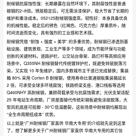
耐候钢抗腐蚀性强：长期暴露在自然环境下，其耐腐蚀性是普通
碳钢的2~8倍。锈层稳定后，可无需涂漆保护，极大节省了长期的
维护和重涂成本。052125耐候钢强度高，韧性好：本身具备优良
的机械性能。稳定后的锈色（红褐色、巧克力色）厚重质朴，随
时间流逝而变化，具有强烈的工业感和艺术感。
耐候钢凭借 “耐蚀 + 强度 + 美学” 的多重优势，耐候钢已渗透到基
础设施、建筑景观、工业生产等多个领域，成为节能环保与功能
创新的关键材料。​道路护栏、公交站台骨架、路灯杆等高频应用
场景中，Q355NH 耐候钢替代传统镀锌护栏，既避免锌层脱落污
染，又实现 10 年免维护，国内多数城市主干道已完成替换；​集装
箱 80% 采用 Corten B 耐候钢，使用寿命比普通钢板集装箱延长
2 倍，可承受全球多环境腐蚀；铁路桥梁支座、港口栈板等选用
Q460NHY 高耐候钢，兼顾荷载承受与抗腐蚀需求；​光伏支架适配
25 年电站生命周期，厂房屋面替代传统彩钢板避免涂层脱落，大
型风机底座可抵御 - 30℃低温脆裂，这些场景中耐候钢均展现出
“全生命周期低成本” 优势。​
以上就是“广州耐候钢厂家直供 华南大专用”的介绍就先说到这里
了，想了解更多关于广州耐候钢厂家直供 华南大专用的其它信