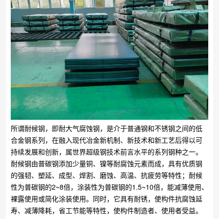
所谓耐候钢，即耐大气腐蚀钢，是介于普通钢和不锈钢之间的低
合金钢系列，在融入现代冶金新机制、新技术和新工艺后得以可
持续发展和创新，属世界超级钢技术前言水平的系列钢种之一。
耐候钢由普碳钢添加少量铜、镍等耐腐蚀元素而成，具有优质钢
的强韧、塑延、成型、焊割、磨蚀、高温、抗疲劳等特性；耐候
性为普碳钢的2~8倍，涂装性为普碳钢的1.5~10倍，能减薄使用、
裸露使用或简化涂装使用。同时，它具有耐锈，使构件抗腐蚀延
寿、减薄降耗，省工节能等特性，使构件制造者、使用者受益。