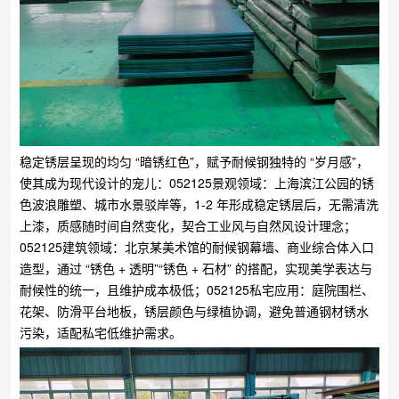
稳定锈层呈现的均匀 “暗锈红色”，赋予耐候钢独特的 “岁月感”，
使其成为现代设计的宠儿：​052125景观领域：上海滨江公园的锈
色波浪雕塑、城市水景驳岸等，1-2 年形成稳定锈层后，无需清洗
上漆，质感随时间自然变化，契合工业风与自然风设计理念；​
052125建筑领域：北京某美术馆的耐候钢幕墙、商业综合体入口
造型，通过 “锈色 + 透明”“锈色 + 石材” 的搭配，实现美学表达与
耐候性的统一，且维护成本极低；​052125私宅应用：庭院围栏、
花架、防滑平台地板，锈层颜色与绿植协调，避免普通钢材锈水
污染，适配私宅低维护需求。