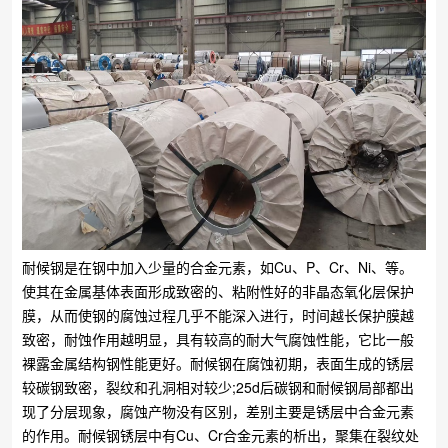
耐候钢是在钢中加入少量的合金元素，如Cu、P、Cr、Ni、等。
使其在金属基体表面形成致密的、粘附性好的非晶态氧化层保护
膜，从而使钢的腐蚀过程几乎不能深入进行，时间越长保护膜越
致密，耐蚀作用越明显，具有较高的耐大气腐蚀性能，它比一般
裸露金属结构钢性能更好。耐候钢在腐蚀初期，表面生成的锈层
较碳钢致密，裂纹和孔洞相对较少;25d后碳钢和耐候钢局部都出
现了分层现象，腐蚀产物没有区别，差别主要是锈层中合金元素
的作用。耐候钢锈层中有Cu、Cr合金元素的析出，聚集在裂纹处