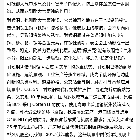
可抵御大气中水气及其有害离子的侵入，防止基体金属进一步腐
蚀。从而达到耐大气腐蚀的作用！
耐候钢，也叫耐大气腐蚀钢，它最神奇的地方在于 “以锈防锈”。
普通钢铁生锈（铁锈）疏松多孔，像皮肤上的疮疤，会不断向内
侵蚀，导致钢铁最终被锈穿。耐候钢通过在普通钢中加入少量
铜、磷、铬、镍等合金元素，在锈蚀初期，表面会主动形成一层
致密、稳定、附着力强的锈化层。这层“保护壳”能有效隔绝空气和
水分，阻止内部进一步腐蚀。这个过程，称之为“稳定化锈蚀”。
耐候钢凭借 “耐蚀 + 强度 + 美学” 的多重优势，耐候钢已渗透到基
础设施、建筑景观、工业生产等多个领域，成为节能环保与功能
创新的关键材料。​道路护栏、公交站台骨架、路灯杆等高频应用
场景中，Q355NH 耐候钢替代传统镀锌护栏，既避免锌层脱落污
染，又实现 10 年免维护，国内多数城市主干道已完成替换；​集装
箱 80% 采用 Corten B 耐候钢，使用寿命比普通钢板集装箱延长
2 倍，可承受全球多环境腐蚀；铁路桥梁支座、港口栈板等选用
Q460NHY 高耐候钢，兼顾荷载承受与抗腐蚀需求；​光伏支架适配
25 年电站生命周期，厂房屋面替代传统彩钢板避免涂层脱落，大
型风机底座可抵御 - 30℃低温脆裂，这些场景中耐候钢均展现出