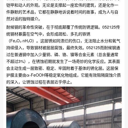
铠甲和动人的外观。无论是支撑起一座宏伟的建筑，还是化作一
件静默的艺术品，它都在静静地诉说着时间的故事，成为人与自
然对话的独特媒介。
耐候钢的革命性突破，在于彻底颠覆了传统防锈逻辑。052125传
统钢材暴露在空气中，会形成疏松、多孔的铁锈
（Fe₂O₃·nH₂O）。这层锈如同溃烂的伤口，无法阻止水分和氧气
持续侵入，导致钢材被层层腐蚀，最终失效。052125而耐候钢通
过在普通钢中加入少量铜、磷、铬、镍等合金元素（总含量通常
不超过3%），在锈蚀初期就发生了一场奇妙的化学反应。其表面
会主动生成一层致密、稳定、牢固附着于基体的锈化层。这层保
护膜主要由α-FeOOH等稳定氧化物组成，它能有效阻隔腐蚀介质
的深入，让锈蚀过程在表层近乎停止。