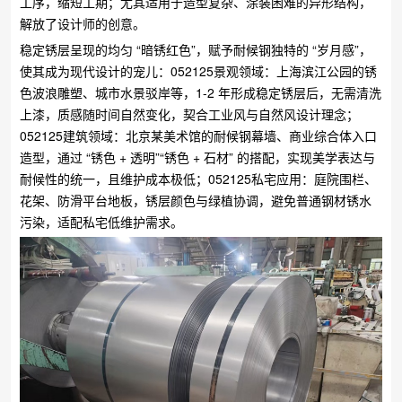
工序，缩短工期；尤其适用于造型复杂、涂装困难的异形结构，
解放了设计师的创意。
稳定锈层呈现的均匀 “暗锈红色”，赋予耐候钢独特的 “岁月感”，
使其成为现代设计的宠儿：​052125景观领域：上海滨江公园的锈
色波浪雕塑、城市水景驳岸等，1-2 年形成稳定锈层后，无需清洗
上漆，质感随时间自然变化，契合工业风与自然风设计理念；​
052125建筑领域：北京某美术馆的耐候钢幕墙、商业综合体入口
造型，通过 “锈色 + 透明”“锈色 + 石材” 的搭配，实现美学表达与
耐候性的统一，且维护成本极低；​052125私宅应用：庭院围栏、
花架、防滑平台地板，锈层颜色与绿植协调，避免普通钢材锈水
污染，适配私宅低维护需求。