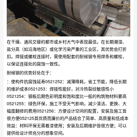
在干燥、通风交替的都市或乡村大气中表现最佳。在长期潮湿、
盐分高（如沿海地区）或化学污染严重的工业区，其优势会打折
扣。焊接或螺栓连接时，需使用配套的耐候钢专用焊条和螺栓，
以保证连接处的腐蚀一致性。
耐候钢的优势好处在于：
：使构件抗腐蚀延寿0521252：减薄降耗，省工节能，降低长期
的维护成本0521253：焊接性能好，对冷热裂纹敏感性小
0521254：钢板后期色彩明度和饱和度比一般的构筑物材料要高
0521255：绿色环保，施工不受天气影响，减少清洁、更换、大
幅度翻修的费用0521256：方便设计空间的配置，安装及施工皆
很方便052125其优质而廉价的产品结合了简单、高质量和低成本
效益：材料环保无需着漆使用；安装及后期维护皆很方便；可以
提供给设计师充分的想象空间。