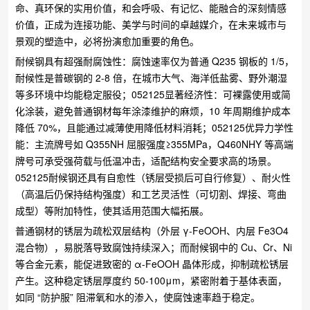
命、真环保的实用价值，和会呼吸、有记忆、能融合的深刻情感
价值，正成为连接功能、美学与时间的卓越媒介，在未来城市与
景观的塑造中，必将扮演愈加重要的角色。
耐候钢具有超强耐腐蚀性：腐蚀速率仅为普通 Q235 钢板的 1/5，
耐候性是普碳钢的 2-8 倍，在城市大气、海洋低盐雾、野外潮湿
等多环境中均能稳定服役；​052125显著经济性：可裸露使用或简
化涂装，避免普通钢材每年涂漆维护的麻烦，10 年周期维护成本
降低 70%，且能通过减薄使用降低材料消耗；​052125优异力学性
能：主流牌号如 Q355NH 屈服强度≥355MPa，Q460NHY 等高端
牌号可承受强荷载与低温冲击，适配结构安全要求高的场景。​
052125耐候钢还具有自愈性（锈层受损后可自行修复）、耐火性
（高温后仍保持结构强度）和工艺灵活性（可切割、焊接、弯曲
成型）等附加特性，使其适用范围大幅拓展。
普通钢材的锈层为疏松双层结构（外层 γ-FeOOH、内层 Fe3O4
混合物），易脱落导致腐蚀持续深入；而耐候钢中的 Cu、Cr、Ni
等合金元素，能促进致密的 α-FeOOH 晶体形成，抑制疏松锈层
产生。这种稳定锈层厚度约 50-100μm，紧密附着于基体表面，
如同 “防护服” 阻滞氧和水的渗入，使腐蚀速率趋于稳定。