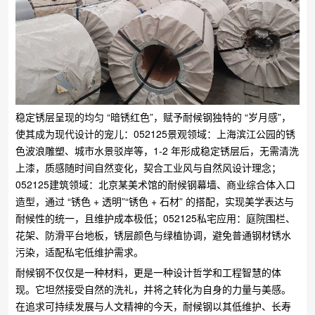
稳定锈层呈现的均匀 “暗锈红色”，赋予耐候钢独特的 “岁月感”，
使其成为现代设计的宠儿：​052125景观领域：上海滨江公园的锈
色波浪雕塑、城市水景驳岸等，1-2 年形成稳定锈层后，无需清洗
上漆，质感随时间自然变化，契合工业风与自然风设计理念；​
052125建筑领域：北京某美术馆的耐候钢幕墙、商业综合体入口
造型，通过 “锈色 + 透明”“锈色 + 石材” 的搭配，实现美学表达与
耐候性的统一，且维护成本极低；​052125私宅应用：庭院围栏、
花架、防滑平台地板，锈层颜色与绿植协调，避免普通钢材锈水
污染，适配私宅低维护需求。
耐候钢不仅仅是一种材料，更是一种设计哲学和工程智慧的体
现。它坦然接受自然的洗礼，并将之转化为自身的力量与美感。
在追求可持续发展与人文精神的今天，耐候钢以其低维护、长寿