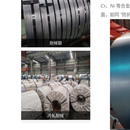
Cr、Ni 等
面，如同 “
耐候钢
冷轧耐候