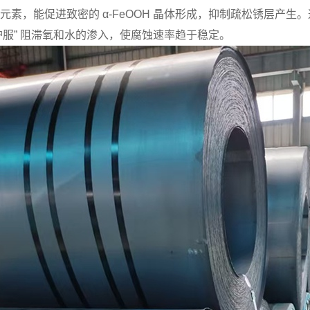
合金元素，能促进致密的 α-FeOOH 晶体形成，抑制疏松锈层产生。
防护服” 阻滞氧和水的渗入，使腐蚀速率趋于稳定。