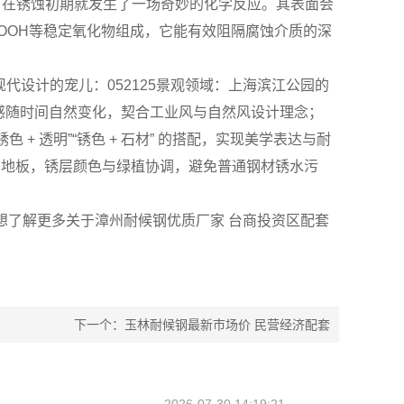
，在锈蚀初期就发生了一场奇妙的化学反应。其表面会
eOOH等稳定氧化物组成，它能有效阻隔腐蚀介质的深
现代设计的宠儿：​052125景观领域：上海滨江公园的
感随时间自然变化，契合工业风与自然风设计理念；​
 + 透明”“锈色 + 石材” 的搭配，实现美学表达与耐
平台地板，锈层颜色与绿植协调，避免普通钢材锈水污
，想了解更多关于漳州耐候钢优质厂家 台商投资区配套
下一个：玉林耐候钢最新市场价 民营经济配套