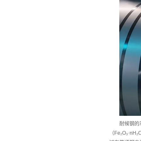
耐候钢的
（Fe₂O₃·