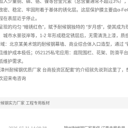
加入少量铜、磷、铬、镍等合金元素（总含量通常不超过3%）
致密、稳定、牢固附着于基体的锈化层。这层保护膜主要由α-F
程在表层近乎停止。
呈现的均匀 “暗锈红色”，赋予耐候钢独特的 “岁月感”，使其成为
、城市水景驳岸等，1-2 年形成稳定锈层后，无需清洗上漆，质
筑领域：北京某美术馆的耐候钢幕墙、商业综合体入口造型，通过 “锈色
且维护成本极低；​052125私宅应用：庭院围栏、花架、防滑
低维护需求。
“漳州耐候钢优质厂家 台商投资区配套”的介绍就先说到这里了
欢迎来电咨询
候钢实力厂家 工程专用板材