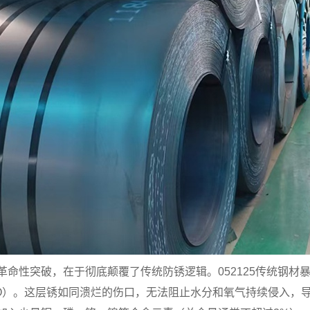
革命性突破，在于彻底颠覆了传统防锈逻辑。052125传统钢材
nH₂O）。这层锈如同溃烂的伤口，无法阻止水分和氧气持续侵入，