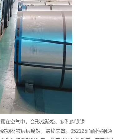
暴露在空气中，会形成疏松、多孔的铁锈
导致钢材被层层腐蚀，最终失效。052125而耐候钢通