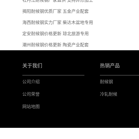
牡丹江耐候钢厂家直供 支持异形加工
揭阳耐候钢优质厂家 五金产业配套
海西耐候钢实力厂家 柴达木盆地专用
定安耐候钢价格更新 琼北旅游专用
潮州耐候钢价格更新 陶瓷产业配套
关于我们
热销产品
公司介绍
耐候钢
公司荣誉
冷轧耐候
网站地图