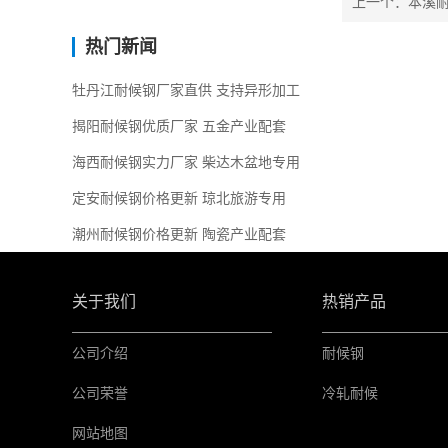
上一个：本溪耐
热门新闻
牡丹江耐候钢厂家直供 支持异形加工
揭阳耐候钢优质厂家 五金产业配套
海西耐候钢实力厂家 柴达木盆地专用
定安耐候钢价格更新 琼北旅游专用
潮州耐候钢价格更新 陶瓷产业配套
关于我们
热销产品
公司介绍
耐候钢
公司荣誉
冷轧耐候
网站地图