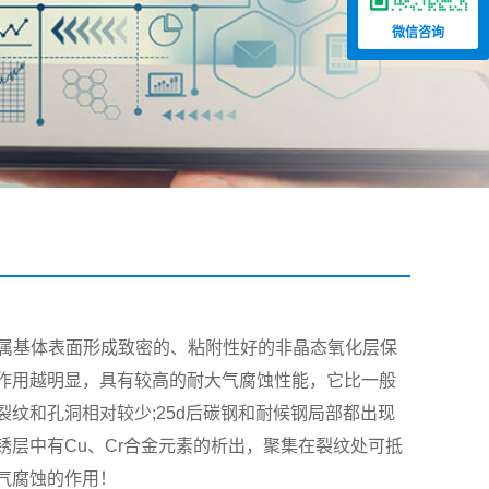
微信咨询
金属基体表面形成致密的、粘附性好的非晶态氧化层保
作用越明显，具有较高的耐大气腐蚀性能，它比一般
纹和孔洞相对较少;25d后碳钢和耐候钢局部都出现
层中有Cu、Cr合金元素的析出，聚集在裂纹处可抵
气腐蚀的作用！