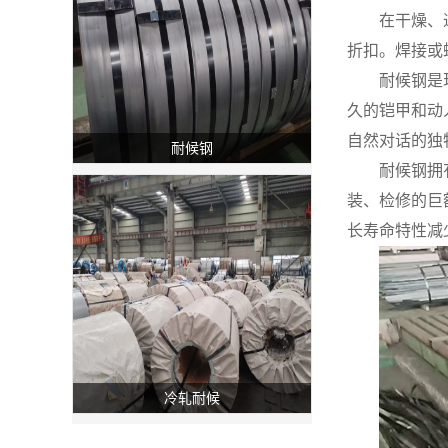
在干燥、
折扣。焊接或
耐候钢是
久的铠甲和动
自然对话的独
耐候钢
耐候钢拥
装、检修的巨
长寿命特性减
冷轧耐候