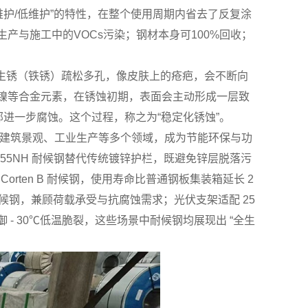
维护/低维护”的特性，在整个使用周期内省去了反复涂
产与施工中的VOCs污染；钢材本身可100%回收；
铁生锈（铁锈）疏松多孔，像皮肤上的疮疤，会不断向
镍等合金元素，在锈蚀初期，表面会主动形成一层致
进一步腐蚀。这个过程，称之为“稳定化锈蚀”。
设施、建筑景观、工业生产等多个领域，成为节能环保与功
55NH 耐候钢替代传统镀锌护栏，既避免锌层脱落污
Corten B 耐候钢，使用寿命比普通钢板集装箱延长 2
候钢，兼顾荷载承受与抗腐蚀需求；​光伏支架适配 25
- 30℃低温脆裂，这些场景中耐候钢均展现出 “全生