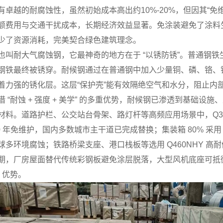
有卓越的耐腐蚀性，虽然初始成本高出约10%-20%，但因其“免
额费用与交通干扰成本，长期经济效益显著。免涂装避免了涂料生
少了资源消耗，完美契合绿色建筑理念。
也叫耐大气腐蚀钢，它最神奇的地方在于 “以锈防锈”。普通钢
钢铁最终被锈穿。耐候钢通过在普通钢中加入少量铜、磷、铬、
着力强的锈化层。这层“保护壳”能有效隔绝空气和水分，阻止内部
借 “耐蚀 + 强度 + 美学” 的多重优势，耐候钢已渗透到基础
材料。​道路护栏、公交站台骨架、路灯杆等高频应用场景中，Q3
0 年免维护，国内多数城市主干道已完成替换；​集装箱 80% 采用 
多环境腐蚀；铁路桥梁支座、港口栈板等选用 Q460NHY 高耐
期，厂房屋面替代传统彩钢板避免涂层脱落，大型风机底座可抵御 
 优势。​