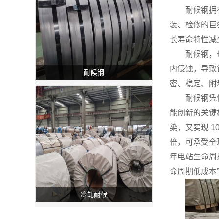
耐候钢拥
装、检修的巨
长寿命特性减
耐候钢，
内侵蚀，导致
耐候钢
密、稳定、附
耐候钢凭
能创新的关键
染，又实现 1
倍，可承受全球
年电站生命周
命周期低成本”
冷轧耐候