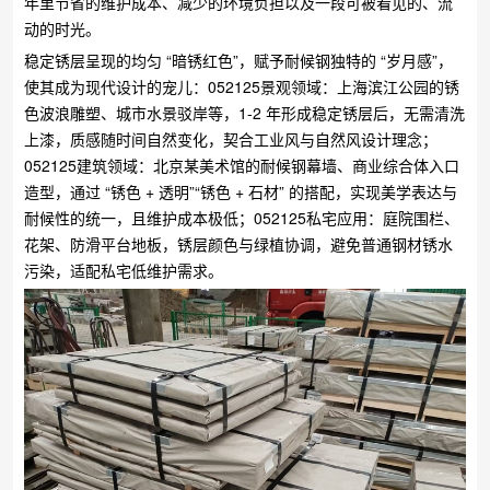
年里节省的维护成本、减少的环境负担以及一段可被看见的、流
动的时光。
稳定锈层呈现的均匀 “暗锈红色”，赋予耐候钢独特的 “岁月感”，
使其成为现代设计的宠儿：​052125景观领域：上海滨江公园的锈
色波浪雕塑、城市水景驳岸等，1-2 年形成稳定锈层后，无需清洗
上漆，质感随时间自然变化，契合工业风与自然风设计理念；​
052125建筑领域：北京某美术馆的耐候钢幕墙、商业综合体入口
造型，通过 “锈色 + 透明”“锈色 + 石材” 的搭配，实现美学表达与
耐候性的统一，且维护成本极低；​052125私宅应用：庭院围栏、
花架、防滑平台地板，锈层颜色与绿植协调，避免普通钢材锈水
污染，适配私宅低维护需求。